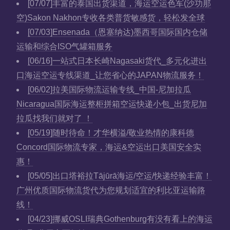
[07/07]
丰富的泰国出货渠道，海运空运色军(沙功那
空)Sakon Nakhon专收各类普货敏感货，轻松发全球
[07/03]
Ensenada（恩塞纳达)墨西哥国际国内仓储
运输和综合ISO气罐箱服务
[06/16]
一站式日本长崎Nagasaki货代_多元化进出
口海运空运专线渠道_让您省心的JAPAN物流服务！
[06/02]
拉美国际物流运输专线_中国-尼加拉瓜
Nicaragua国际海运整柜拼箱空运快递小包_出货尼加
拉瓜找我们就对了 ！
[05/19]
随时待命！才华横溢/敬业热情的康科德
Concord国际物流专家，海运&空运出口美国安全实
惠！
[05/05]
出口塔裕拉Tājūrā海运/空运/快递经验丰富！
广州优质国际物流货代为您规划适宜的利比亚运输路
线！
[04/23]
挪威OSLI瑞典Gothenburg有没有看上的海运