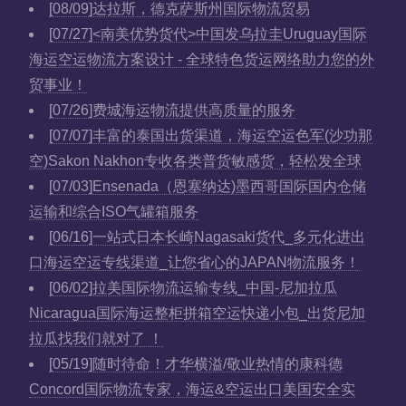
[08/09]
达拉斯，德克萨斯州国际物流贸易
[07/27]
<南美优势货代>中国发乌拉圭Uruguay国际
海运空运物流方案设计 - 全球特色货运网络助力您的外
贸事业！
[07/26]
费城海运物流提供高质量的服务
[07/07]
丰富的泰国出货渠道，海运空运色军(沙功那
空)Sakon Nakhon专收各类普货敏感货，轻松发全球
[07/03]
Ensenada（恩塞纳达)墨西哥国际国内仓储
运输和综合ISO气罐箱服务
[06/16]
一站式日本长崎Nagasaki货代_多元化进出
口海运空运专线渠道_让您省心的JAPAN物流服务！
[06/02]
拉美国际物流运输专线_中国-尼加拉瓜
Nicaragua国际海运整柜拼箱空运快递小包_出货尼加
拉瓜找我们就对了 ！
[05/19]
随时待命！才华横溢/敬业热情的康科德
Concord国际物流专家，海运&空运出口美国安全实