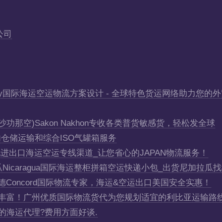
公司
uay国际海运空运物流方案设计 - 全球特色货运网络助力您的
那空)Sakon Nakhon专收各类普货敏感货，轻松发全球
国内仓储运输和综合ISO气罐箱服务
元化进出口海运空运专线渠道_让您省心的JAPAN物流服务！
Nicaragua国际海运整柜拼箱空运快递小包_出货尼加拉瓜
Concord国际物流专家，海运&空运出口美国安全实惠！
递经验丰富！广州优质国际物流货代为您规划适宜的利比亚运输路
看上的海运代理?费用方面好谈.