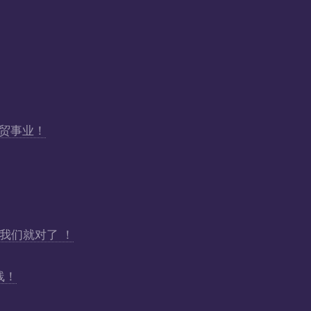
外贸事业！
找我们就对了 ！
线！