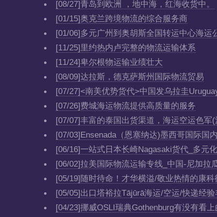
[08/27]
青岛到欧洲 ，地中海，红海收货中。
[01/15]
奥克兰跨境物流的综合服务商
[01/06]
多元广州到奥胡斯全国转运中心海运
[11/25]
里约热内卢完整的物流运输体系
[11/24]
卑尔根物运输业绩壮大
[08/09]
达拉斯，德克萨斯州国际物流贸易
[07/27]
<南美优势货代>中国发乌拉圭Urug
[07/26]
费城海运物流提供高质量的服务
[07/07]
丰富的泰国出货渠道，海运空运色军(沙功
[07/03]
Ensenada（恩塞纳达)墨西哥国际
[06/16]
一站式日本长崎Nagasaki货代_多
[06/02]
拉美国际物流运输专线_中国-尼加拉瓜
[05/19]
随时待命！才华横溢/敬业热情的康科德
[05/05]
出口塔裕拉Tājūrā海运/空运/快
[04/23]
挪威OSLI瑞典Gothenburg有没有